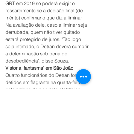
GRT em 2019 só poderá exigir o 
ressarcimento se a decisão final (de 
mérito) confirmar o que diz a liminar. 
Na avaliação dele, caso a liminar seja 
derrubada, quem não tiver quitado 
estará protegido de juros. "Tão logo 
seja intimado, o Detran deverá cumprir 
a determinação sob pena de 
desobediência", disse Souza.
Vistoria 'fantasma' em São João
Quatro funcionários do Detran foram 
detidos em flagrante na quarta-feira 
pela prática de peculato eletrônico. 
Agentes da Corregedoria do órgão 
investigavam denúncias de possíveis 
vistorias 'fantasmas' nos postos e 
constataram a irregularidade na 
unidade de São João de Meriti.
Veículos que passam pela vistoria, 