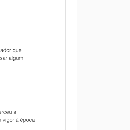
hador que 
sar algum 
erceu a 
 vigor à época 