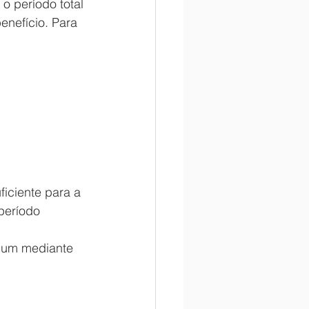
o período total 
enefício. Para 
iciente para a 
período 
omum mediante 