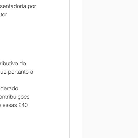
sentadoria por 
tor 
ibutivo do 
ue portanto a 
iderado 
ontribuições 
e essas 240 