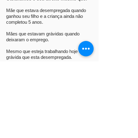
Mãe que estava desempregada quando
ganhou seu filho e a criança ainda não
completou 5 anos.
Mães que estavam grávidas quando
deixaram o emprego.​
Mesmo que esteja trabalhando hoje ou
grávida que esta desempregada.
Mães que perderam o bebê após o 6º mês de
gravidez.​
Mães que trabalharam registradas pelo
menos 1 dia ou durante a gravidez.​
Teve seu pedido negado? Nós podemos
trabalhar para reverter.