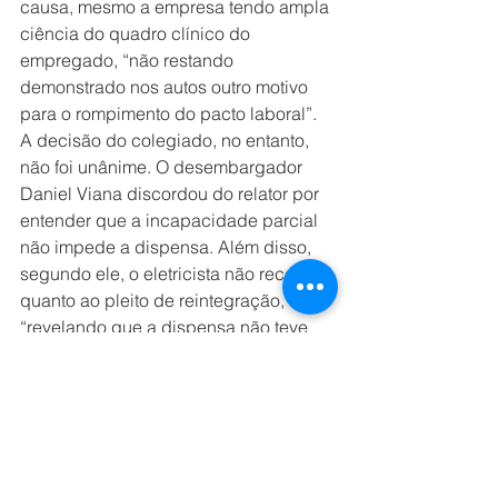
causa, mesmo a empresa tendo ampla 
ciência do quadro clínico do 
empregado, “não restando 
demonstrado nos autos outro motivo 
para o rompimento do pacto laboral”.
A decisão do colegiado, no entanto, 
não foi unânime. O desembargador 
Daniel Viana discordou do relator por 
entender que a incapacidade parcial 
não impede a dispensa. Além disso, 
segundo ele, o eletricista não recorreu 
quanto ao pleito de reintegração, 
“revelando que a dispensa não teve 
relevante potencial ofensivo”. 
Com 
informações da Assessoria de 
Imprensa do Conselho Superior da 
Justiça do Trabalho.
Fonte: 
Consultor Jurídico