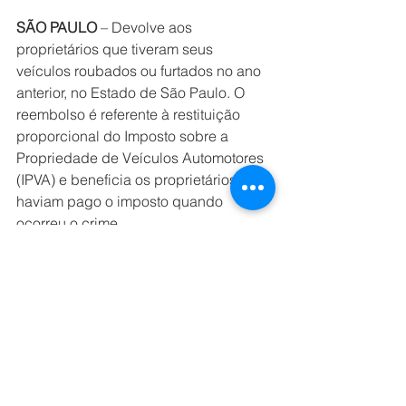
SÃO PAULO
 – Devolve aos 
proprietários que tiveram seus 
veículos roubados ou furtados no ano 
anterior, no Estado de São Paulo. O 
reembolso é referente à restituição 
proporcional do Imposto sobre a 
Propriedade de Veículos Automotores 
(IPVA) e beneficia os proprietários que 
haviam pago o imposto quando 
ocorreu o crime.
RIO DE JANEIRO
 – Para restituir o 
valor do IPVA, o motorista não é 
avisado e tem que abrir um processo 
nas inspetorias para obter a 
restituição. O registro do Boletim de 
Ocorrência é basta para obter o direito 
à restituição, nos termos do art. 13-A 