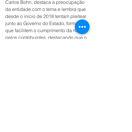
Carlos Bohn, destaca a preocupação 
da entidade com o tema e lembra que 
desde o início de 2018 tentam pleitear 
junto ao Governo do Estado, formas 
que facilitem o cumprimento da norma 
pelos contribuintes, destacando que o 
ideal seria que esta nova sistemática 
fosse opcional.
No dia 06 de fevereiro, a Fecomércio-
RS se reunirá com o Secretário da 
Fazenda, e a expectativa é de que 
haja um acordo, ao menos com 
relação a ampliação do prazo, para 
que as empresas tenham tempo de 
fazer as adaptações necessárias.
A decisão liminar foi proferida no 
processo nº 9000323-
23.2019.8.21.0001.